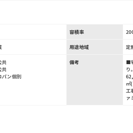
容積率
20
域
用途地域
定
公共
備考
■
公共
り
ロパン個別
6
㎡
工
ァ