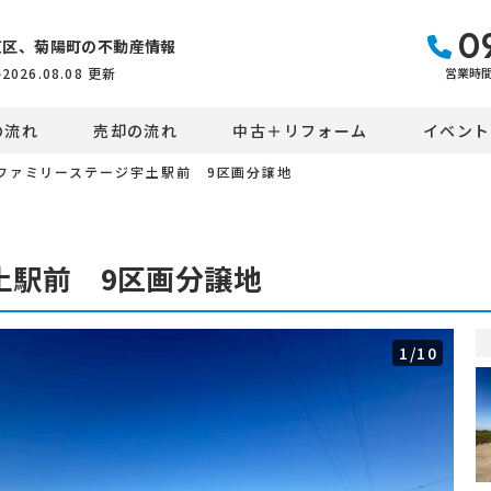
0
東区、菊陽町の不動産情報
営業時間：
件
2026.08.08
更新
の流れ
売却の流れ
中古＋リフォーム
イベント
ファミリーステージ宇土駅前 9区画分譲地
土駅前 9区画分譲地
1
/10