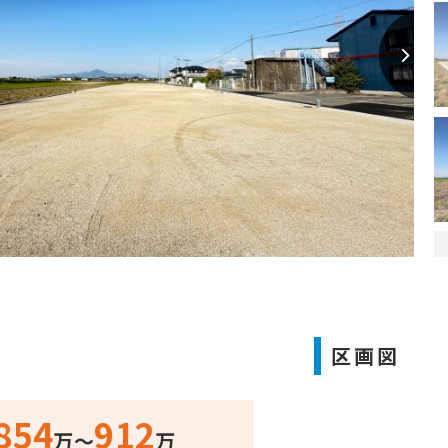
区画図
854
912
万
〜
万