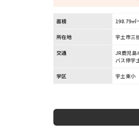
面積
198.79
㎡
所在地
宇土市三
交通
JR鹿児島
バス停宇土
学区
宇土東小（