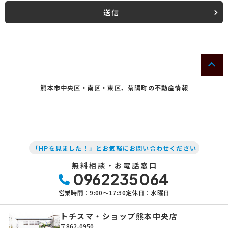
(1) お客さま情報に適用される個人情報の保護に関する法律その他の関
係法令を遵守し、適切に取り扱います。また、適宜取扱いの改善に努め
送信
ます。
(2) お客さま情報の取扱いに関する規程を明確にし、従業者に周知徹底
します。また、取引先等に対しても適切にお客さま情報を取り扱うよう
に要請します。
(3) お客さま情報の収集に際しては、利用目的を特定して通知または公
表し、その利用目的にしたがってお客さま情報を取り扱います。
(4) お客さま情報の漏洩、紛失、改ざん等を防止するために必要な 対策
を講じて適切な管理を行います。
熊本市中央区・南区・東区、菊陽町の不動産情報
(5) 保有するお客さま情報について、お客さま本人からの開示、訂正、
削除、利用停止の依頼を所定の窓口でお受けして、誠意をもって対応い
たします。
具体的には、以下の内容に従ってお客さま情報の取り扱いをいたしま
す。
「HPを見ました！」とお気軽にお問い合わせください
3．お客様の情報の利用目的
無料相談・お電話窓口
当社は、不動産についてのサービスをお客さまにご利用いただくにあた
0962235064
り、各種の申込みの受付、訪問、提案、見積、各種の工事やサービス提
供等の機会に、当社が直接あるいは協力会社又は業務委託先等を通じ
営業時間：9:00〜17:30
定休日：水曜日
て、お客さまの個人情報（お客さまの電子メールアドレス、氏名、住
所、電話番号等）を取得いたしますが、これらの個人情報は下記の目的
に利用させていただきます。
トチスマ・ショップ熊本中央店
〒862-0950