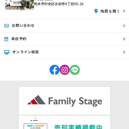
(1) 不動産についてのサービスの提供
熊本市中央区水前寺6丁目50-20
(2) 不動産についてのサービスのアフターサービスの提供
地図を開く
(3) 不動産についてのサービスのお知らせ・ＰＲ、調査・データ集積、
研究開発
(4) ウェブサイトシステム管理会社（以下「サイト管理会社」といいま
お問い合わせ
す。）への提供。
(5) その他上記(1)から(4)に附随する業務の実施
来店予約
なお、当社は、サイト管理会社が提供するサービス改善に必要な範囲
で、お客様の個人データをサイト管理会社に提供します。
このように提供された個人データにつきましては、サイト管理会社にお
オンライン相談
いて管理されることとなります。
サイト管理会社は、そのサービスの改善・向上を目指すことに加え、メ
ールマガジンなどによる情報提供、お客様による購買の分析をして、当
社の事業運営を改善するために、個人データ（お客様が指定された他の
方の宛先情報を除く）を利用します。
当社は、サイト管理会社に対し、個人情報保護法を遵守し、お客様のプ
ライバシーに配慮した個人情報の取り扱いをすることを規約などで義務
づけております。
4．お客様情報の第三者への開示・提供
当社は、前項3．の利用目的に記載した場合及び以下のいずれかに該当
する場合を除き、お客さま情報を第三者へ開示又は提供いたしません。