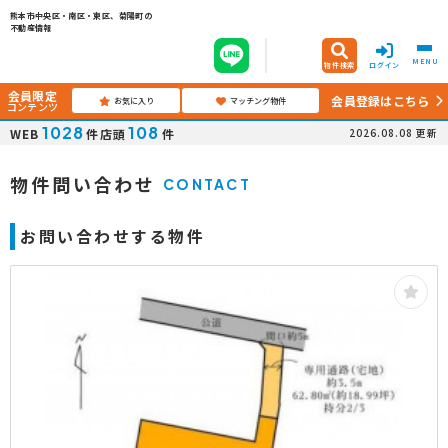
熊本市中央区・南区・東区、菊陽町の
不動産情報
MENU
物件検索
ログイン
会員限定
会員登録はこちら
お気に入り
マッチング物件
コンテンツ
1028
108
WEB
件
店頭
件
2026.08.08
更新
物件問い合わせ
CONTACT
お問い合わせする物件