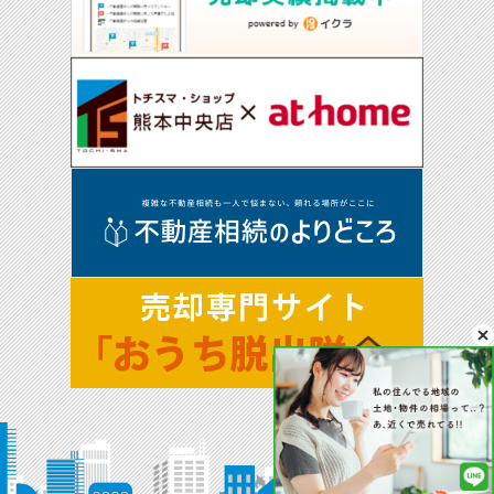
(1) ご本人の同意がある場合
(2) 法令に基づき開示・提供を求められた場合
(3) 人の生命、身体又は財産の保護のために必要な場合であって、お客
さまの同意を得ることが困難である場合
(4) 公衆衛生の向上又は児童の健全な育成の推進のために特に必要があ
る場合であって、お客さまの同意を得ることが困難である場合
(5) 国又は地方公共団体等が公的な事務を実施する上で、協力する必要
がある場合であって、お客さまの同意を得ることにより当該事務の遂行
に支障を及ぼすおそれがある場合
(6) 次項5．に掲げる者に対して提供する場合
5．お客様情報の開示
当社が保有するお客さま情報に関して、お客さまご自身の情報の開示を
ご希望される場合には、お申し出いただいた方がご本人であることを確
認した上で、合理的な期間及び範囲で回答いたします。
6．お客様情報の訂正等
当社が保有するお客さま情報に関して、お客さまご自身の情報の利用停
止または消去をご希望される場合には、お申し出いただいた方がご本人
であることを確認した上で、合理的な期間及び範囲で利用停止又は消去
をいたします。
これらの情報等の一部又は全部を利用停止または消去した場合、不本意
ながらご要望にそったサービスの提供ができなくなることがありますの
で、ご理解とご協力を賜りますようお願い申し上げます。