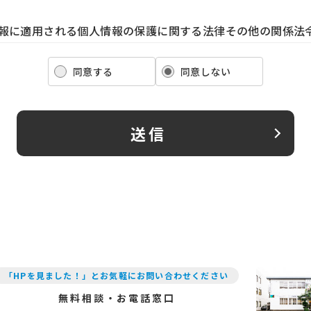
ま情報に適用される個人情報の保護に関する法律その他の関係法
ます。また、適宜取扱いの改善に努めます。
ま情報の取扱いに関する規程を明確にし、従業者に周知徹底しま
同意する
同意しない
も適切にお客さま情報を取り扱うように要請します。
ま情報の収集に際しては、利用目的を特定して通知または公表し
お客さま情報を取り扱います。
送信
ま情報の漏洩、紛失、改ざん等を防止するために必要な 対策を
るお客さま情報について、お客さま本人からの開示、訂正、削除
口でお受けして、誠意をもって対応いたします。
以下の内容に従ってお客さま情報の取り扱いをいたします。
報の利用目的
産についてのサービスをお客さまにご利用いただくにあたり、
「HPを見ました！」とお気軽にお問い合わせください
提案、見積、各種の工事やサービス提供等の機会に、当社が直
無料相談・お電話窓口
務委託先等を通じて、お客さまの個人情報（お客さまの電子メ