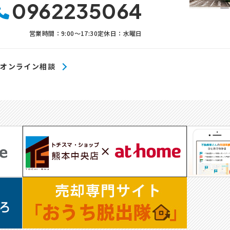
0962235064
電話番号等）を取得いたしますが、これらの個人情報は下記の
ます。
営業時間：9:00〜17:30
定休日：水曜日
についてのサービスの提供
についてのサービスのアフターサービスの提供
についてのサービスのお知らせ・ＰＲ、調査・データ集積、研究
オンライン相談
サイトシステム管理会社（以下「サイト管理会社」といいます。
記(1)から(4)に附随する業務の実施
、サイト管理会社が提供するサービス改善に必要な範囲で、お
理会社に提供します。
供された個人データにつきましては、サイト管理会社において
。
社は、そのサービスの改善・向上を目指すことに加え、メール
供、お客様による購買の分析をして、当社の事業運営を改善す
様が指定された他の方の宛先情報を除く）を利用します。
ト管理会社に対し、個人情報保護法を遵守し、お客様のプライ
の取り扱いをすることを規約などで義務づけております。