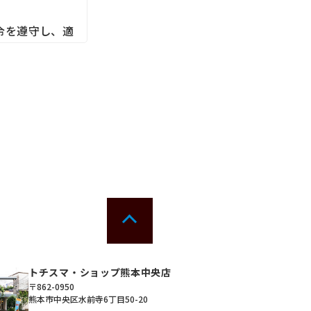
令を遵守し、適
す。また、取引
、その利用目的
講じて適切な管理
、利用停止の依
各種の申込みの
トチスマ・ショップ熊本中央店
接あるいは協
〒862-0950
熊本市中央区水前寺6丁目50-20
ールアドレス、