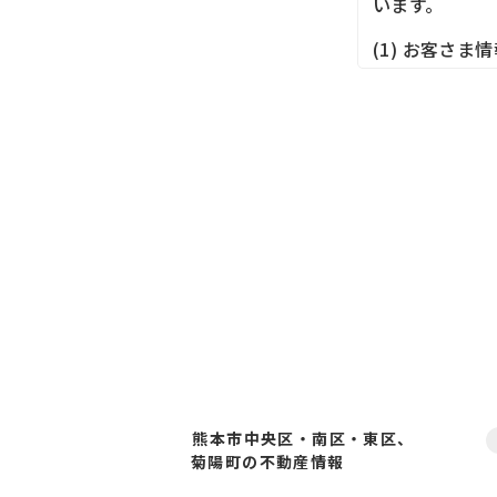
います。
(1) お客さ
切に取り扱い
(2) お客さ
先等に対して
(3) お客さ
にしたがって
(4) お客さ
を行います。
(5) 保有す
頼を所定の窓
具体的には、
3．お客様の情
当社は、不動
熊本市中央区・南区・東区、
受付、訪問、
菊陽町の不動産情報
力会社又は業