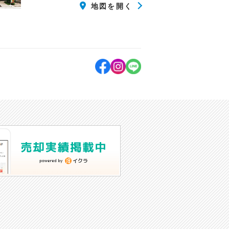
目的に利用さ
地図を開く
開発
）への提供。
客様の個人デー
管理されるこ
マガジンなど
るために、個人
バシーに配慮