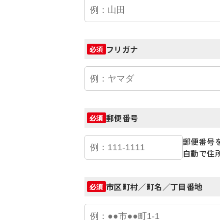
フリガナ
必須
郵便番号
必須
郵便番号
自動で住
市区町村／町名／丁目番地
必須