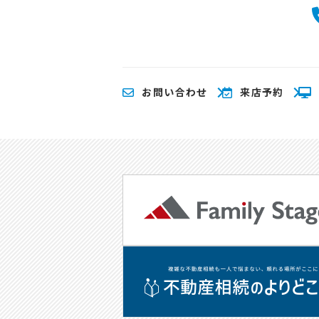
氏名、住所、
せていただき
(1) 不動産
(2) 不動産
(3) 不動産
お問い合わせ
来店予約
(4) ウェブ
(5) その他上
なお、当社は
タをサイト管
このように提
ととなります
サイト管理会
による情報提
データ（お客
当社は、サイ
した個人情報