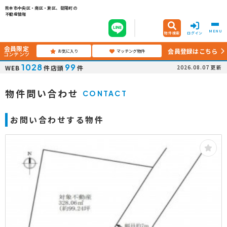
熊本市中央区・南区・東区、菊陽町の
不動産情報
MENU
物件検索
ログイン
会員限定
会員登録はこちら
お気に入り
マッチング物件
コンテンツ
1028
99
WEB
件
店頭
件
2026.08.07
更新
物件問い合わせ
CONTACT
お問い合わせする物件