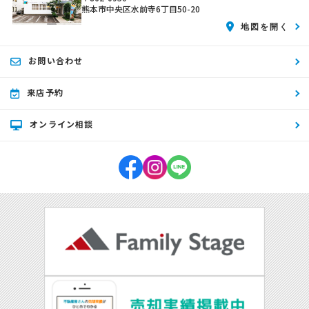
(1) 不動産についてのサービスの提供
熊本市中央区水前寺6丁目50-20
(2) 不動産についてのサービスのアフターサービスの提供
地図を開く
(3) 不動産についてのサービスのお知らせ・ＰＲ、調査・データ集積、
研究開発
(4) ウェブサイトシステム管理会社（以下「サイト管理会社」といいま
お問い合わせ
す。）への提供。
(5) その他上記(1)から(4)に附随する業務の実施
来店予約
なお、当社は、サイト管理会社が提供するサービス改善に必要な範囲
で、お客様の個人データをサイト管理会社に提供します。
このように提供された個人データにつきましては、サイト管理会社にお
オンライン相談
いて管理されることとなります。
サイト管理会社は、そのサービスの改善・向上を目指すことに加え、メ
ールマガジンなどによる情報提供、お客様による購買の分析をして、当
社の事業運営を改善するために、個人データ（お客様が指定された他の
方の宛先情報を除く）を利用します。
当社は、サイト管理会社に対し、個人情報保護法を遵守し、お客様のプ
ライバシーに配慮した個人情報の取り扱いをすることを規約などで義務
づけております。
4．お客様情報の第三者への開示・提供
当社は、前項3．の利用目的に記載した場合及び以下のいずれかに該当
する場合を除き、お客さま情報を第三者へ開示又は提供いたしません。