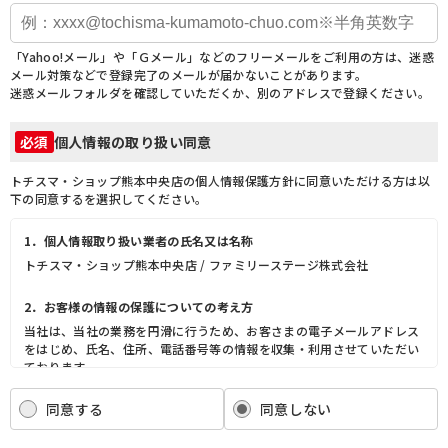
「Yahoo!メール」や「Ｇメール」などのフリーメールをご利用の方は、迷惑
メール対策などで登録完了のメールが届かないことがあります。
迷惑メールフォルダを確認していただくか、別のアドレスで登録ください。
個人情報の取り扱い同意
必須
トチスマ・ショップ熊本中央店の個人情報保護方針に同意いただける方は以
下の同意するを選択してください。
1．個人情報取り扱い業者の氏名又は名称
トチスマ・ショップ熊本中央店 / ファミリーステージ株式会社
2．お客様の情報の保護についての考え方
当社は、当社の業務を円滑に行うため、お客さまの電子メールアドレス
をはじめ、氏名、住所、電話番号等の情報を収集・利用させていただい
ております。
当社は、これらのお客さまの個人情報（以下「お客さま情報」といいま
す。）の適正な保護を重大な責務と認識し、この責務を果たすために、
同意する
同意しない
次の方針の下でお客さま情報を取り扱います。