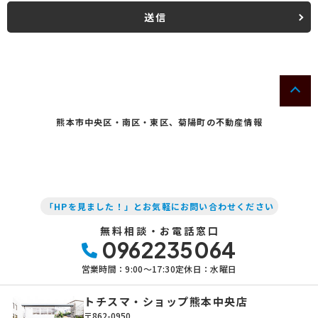
(1) お客さま情報に適用される個人情報の保護に関する法律その他の関
係法令を遵守し、適切に取り扱います。また、適宜取扱いの改善に努め
送信
ます。
(2) お客さま情報の取扱いに関する規程を明確にし、従業者に周知徹底
します。また、取引先等に対しても適切にお客さま情報を取り扱うよう
に要請します。
(3) お客さま情報の収集に際しては、利用目的を特定して通知または公
表し、その利用目的にしたがってお客さま情報を取り扱います。
(4) お客さま情報の漏洩、紛失、改ざん等を防止するために必要な 対策
を講じて適切な管理を行います。
熊本市中央区・南区・東区、菊陽町の不動産情報
(5) 保有するお客さま情報について、お客さま本人からの開示、訂正、
削除、利用停止の依頼を所定の窓口でお受けして、誠意をもって対応い
たします。
具体的には、以下の内容に従ってお客さま情報の取り扱いをいたしま
す。
「HPを見ました！」とお気軽にお問い合わせください
3．お客様の情報の利用目的
無料相談・お電話窓口
当社は、不動産についてのサービスをお客さまにご利用いただくにあた
0962235064
り、各種の申込みの受付、訪問、提案、見積、各種の工事やサービス提
供等の機会に、当社が直接あるいは協力会社又は業務委託先等を通じ
営業時間：9:00〜17:30
定休日：水曜日
て、お客さまの個人情報（お客さまの電子メールアドレス、氏名、住
所、電話番号等）を取得いたしますが、これらの個人情報は下記の目的
に利用させていただきます。
トチスマ・ショップ熊本中央店
〒862-0950