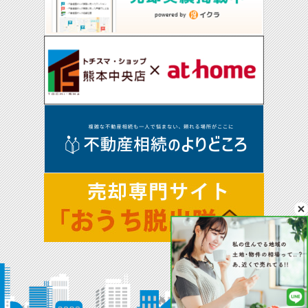
(1) ご本人の同意がある場合
(2) 法令に基づき開示・提供を求められた場合
(3) 人の生命、身体又は財産の保護のために必要な場合であって、お客
さまの同意を得ることが困難である場合
(4) 公衆衛生の向上又は児童の健全な育成の推進のために特に必要があ
る場合であって、お客さまの同意を得ることが困難である場合
(5) 国又は地方公共団体等が公的な事務を実施する上で、協力する必要
がある場合であって、お客さまの同意を得ることにより当該事務の遂行
に支障を及ぼすおそれがある場合
(6) 次項5．に掲げる者に対して提供する場合
5．お客様情報の開示
当社が保有するお客さま情報に関して、お客さまご自身の情報の開示を
ご希望される場合には、お申し出いただいた方がご本人であることを確
認した上で、合理的な期間及び範囲で回答いたします。
6．お客様情報の訂正等
当社が保有するお客さま情報に関して、お客さまご自身の情報の利用停
止または消去をご希望される場合には、お申し出いただいた方がご本人
であることを確認した上で、合理的な期間及び範囲で利用停止又は消去
をいたします。
これらの情報等の一部又は全部を利用停止または消去した場合、不本意
ながらご要望にそったサービスの提供ができなくなることがありますの
で、ご理解とご協力を賜りますようお願い申し上げます。