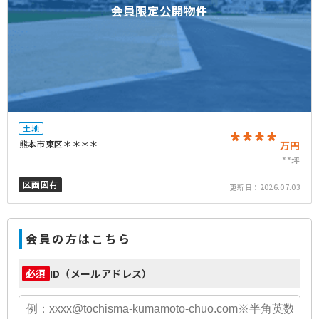
会員限定公開物件
土地
****
熊本市東区＊＊＊＊
万円
**坪
区画図有
更新日：
2026.07.03
会員の方はこちら
ID（メールアドレス）
必須