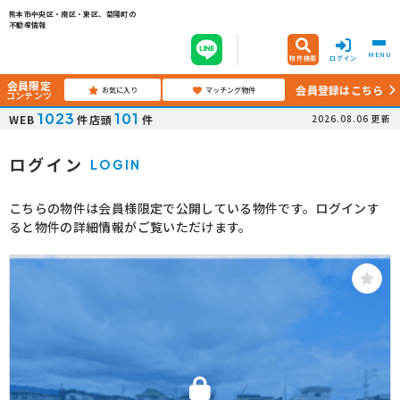
熊本市中央区・南区・東区、菊陽町の
不動産情報
MENU
物件検索
ログイン
会員限定
会員登録はこちら
お気に入り
マッチング物件
コンテンツ
1023
101
WEB
件
店頭
件
2026.08.06
更新
ログイン
LOGIN
こちらの物件は会員様限定で公開している物件です。ログインす
ると物件の詳細情報がご覧いただけます。