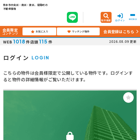
熊本市中央区・南区・東区、菊陽町の
不動産情報
MENU
物件検索
ログイン
会員限定
会員登録はこちら
お気に入り
マッチング物件
コンテンツ
1018
115
WEB
件
店頭
件
2026.08.09
更新
ログイン
LOGIN
こちらの物件は会員様限定で公開している物件です。ログインす
ると物件の詳細情報がご覧いただけます。