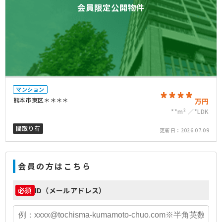
会員限定公開物件
マンション
****
熊本市東区＊＊＊＊
万円
**m²
*LDK
間取り有
更新日：
2026.07.09
会員の方はこちら
ID（メールアドレス）
必須