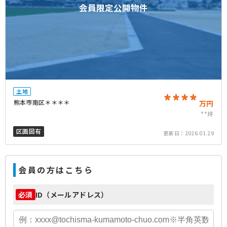
会員限定公開物件
土地
****
熊本市南区＊＊＊＊
万円
**坪
区画図有
更新日：
2026.01.29
会員の方はこちら
ID（メールアドレス）
必須