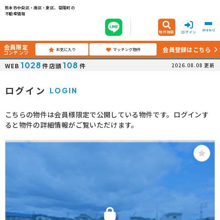
熊本市中央区・南区・東区、菊陽町の
不動産情報
MENU
物件検索
ログイン
会員限定
会員登録はこちら
お気に入り
マッチング物件
コンテンツ
1028
108
WEB
件
店頭
件
2026.08.08
更新
ログイン
LOGIN
こちらの物件は会員様限定で公開している物件です。ログインす
ると物件の詳細情報がご覧いただけます。