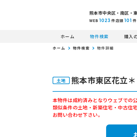
熊本市中央区・南区・
1023
101
WEB
件
店頭
件
ホーム
物件検索
購入
ホーム
物件検索
物件詳細
熊本市東区花立＊
土地
本物件は成約済みとなりウェブでの
類似条件の土地・新築住宅・中古住
お問い合わせ下さい。