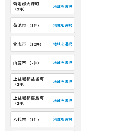
公開物件
会員限定公開物件
菊池郡大津町
地域を選択
（
9件
）
土地
菊池市
地域を選択
（
1件
）
＊＊＊
熊本市東区＊＊＊＊
****
円
万円
合志市
地域を選択
（
12件
）
6.12
更新日：
2026.05.17
山鹿市
地域を選択
（
2件
）
上益城郡益城町
地域を選択
（
2件
）
上益城郡嘉島町
地域を選択
（
2件
）
八代市
地域を選択
（
1件
）