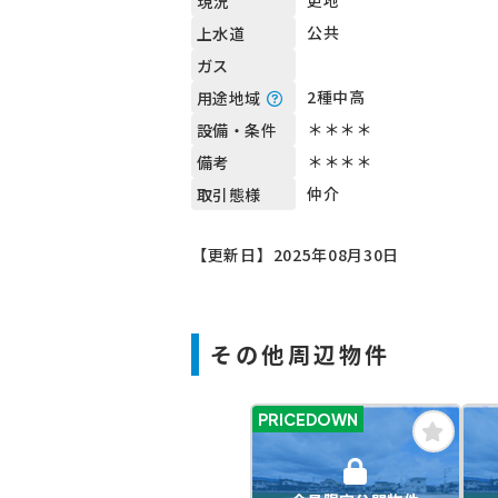
更地
現況
公共
上水道
ガス
2種中高
用途地域
＊＊＊＊
設備・条件
＊＊＊＊
備考
仲介
取引態様
【更新日】2025年08月30日
その他周辺物件
PRICEDOWN