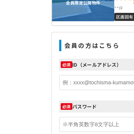
****
会員限定公開物件
**坪
区画図有
会員の方はこちら
ID（メールアドレス）
必須
パスワード
必須