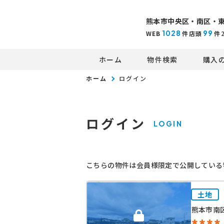
熊本市中央区・南区・
1028
99
WEB
件
店頭
件
ホーム
物件検索
購入
ホーム
ログイン
ログイン
LOGIN
こちらの物件は会員様限定で公開している
土地
熊本市南