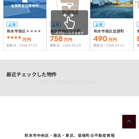
会員限定公開物件
土地
土地
土地
熊本市南区＊＊＊＊
熊本市南区白石町4
熊本市南区並建町字
スクロールできます
****
号地
758
喜三分
490
万円
万円
万円
更新日：
2026.07.03
更新日：
2026.06.29
更新日：
2026.04.13
最近チェックした物件
閲覧した物件情報がありません。
熊本市中央区・南区・東区、菊陽町の不動産情報