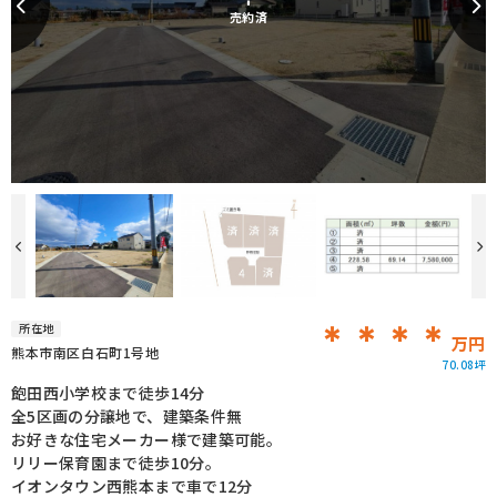
売約済
＊＊＊＊
所在地
万円
熊本市南区白石町1号地
70.08坪
飽田西小学校まで徒歩14分
全5区画の分譲地で、建築条件無
お好きな住宅メーカー様で建築可能。
リリー保育園まで徒歩10分。
イオンタウン西熊本まで車で12分