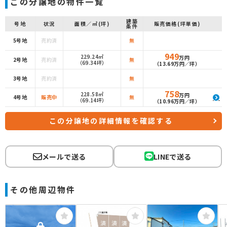
この分譲地の物件一覧
建築
号地
状況
面積／㎡(坪)
販売価格(坪単価)
条件
5号地
売約済
無
949
229.24㎡
万円
2号地
売約済
無
（69.34坪）
（13.69万円／坪）
3号地
売約済
無
758
228.58㎡
万円
4号地
販売中
無
（69.14坪）
（10.96万円／坪）
この分譲地の詳細情報を確認する
メールで送る
LINEで送る
その他周辺物件