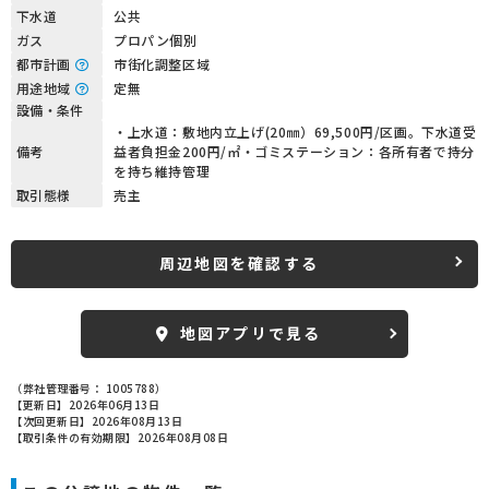
下水道
公共
ガス
プロパン個別
都市計画
市街化調整区域
用途地域
定無
設備・条件
・上水道：敷地内立上げ(20㎜）69,500円/区画。下水道受
備考
益者負担金200円/㎡・ゴミステーション：各所有者で持分
を持ち維持管理
取引態様
売主
周辺地図を確認する
地図アプリで見る
（弊社管理番号： 1005788）
【更新日】2026年06月13日
【次回更新日】2026年08月13日
【取引条件の有効期限】2026年08月08日