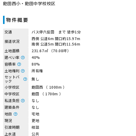
飽田西小・飽田中学校校区
物件概要
交通
バス停六反田 まで 徒歩1分
西側 公道6m 間口約15.97m
接道状況
南側 公道5m 間口約11.56m
土地面積
231.67㎡ （70.08坪）
建ぺい率
40%
容積率
80%
土地権利
所有権
セットバ
無し
ック
小学校区
飽田西 （ 1000m ）
中学校区
飽田 （ 1700m ）
私道負担
なし
建築条件
なし
地目
宅地
現況
更地
引渡時期
相談
上水道
公共