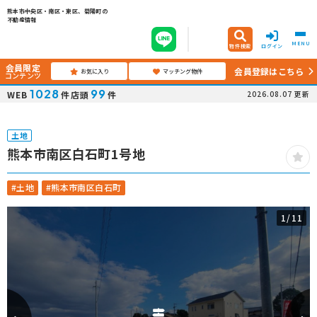
熊本市中央区・南区・東区、菊陽町の
不動産情報
MENU
物件検索
ログイン
会員限定
会員登録はこちら
お気に入り
マッチング物件
コンテンツ
1028
99
WEB
件
店頭
件
2026.08.07
更新
土地
熊本市南区白石町1号地
#土地
#熊本市南区白石町
1
/11