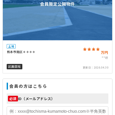
会員限定公開物件
土地
****
熊本市南区＊＊＊＊
万円
**坪
区画図有
更新日：
2026.04.30
会員の方はこちら
ID（メールアドレス）
必須