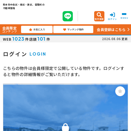
熊本市中央区・南区・東区、菊陽町の
不動産情報
MENU
物件検索
ログイン
会員限定
会員登録はこちら
お気に入り
マッチング物件
コンテンツ
1023
101
WEB
件
店頭
件
2026.08.06
更新
ログイン
LOGIN
こちらの物件は会員様限定で公開している物件です。ログインす
ると物件の詳細情報がご覧いただけます。