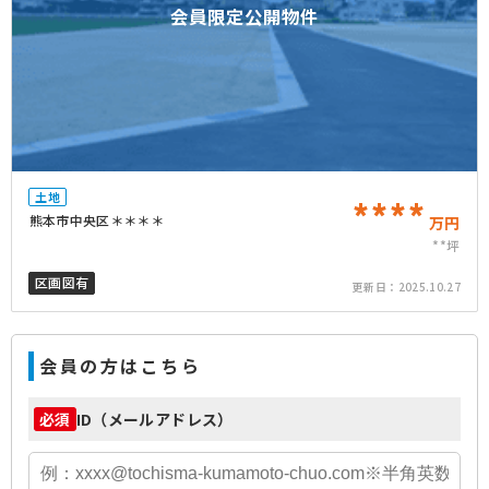
会員限定公開物件
土地
****
熊本市中央区＊＊＊＊
万円
**坪
区画図有
更新日：
2025.10.27
会員の方はこちら
ID（メールアドレス）
必須