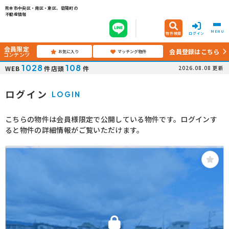
熊本市中央区・南区・東区、菊陽町の
不動産情報
MENU
物件検索
ログイン
会員限定
会員登録はこちら
お気に入り
マッチング物件
コンテンツ
1028
108
WEB
件
店頭
件
2026.08.08
更新
ログイン
LOGIN
こちらの物件は会員様限定で公開している物件です。ログインす
ると物件の詳細情報がご覧いただけます。