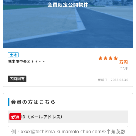
会員限定公開物件
土地
****
熊本市中央区＊＊＊＊
万円
**坪
区画図有
更新日：
2025.08.30
会員の方はこちら
ID（メールアドレス）
必須