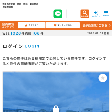
熊本市中央区・南区・東区、菊陽町の
不動産情報
MENU
物件検索
ログイン
会員限定
会員登録はこちら
お気に入り
マッチング物件
コンテンツ
1028
108
WEB
件
店頭
件
2026.08.08
更新
ログイン
LOGIN
こちらの物件は会員様限定で公開している物件です。ログインす
ると物件の詳細情報がご覧いただけます。