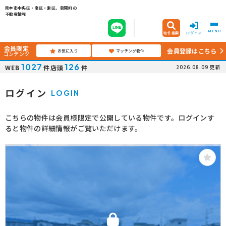
熊本市中央区・南区・東区、菊陽町の
不動産情報
MENU
物件検索
ログイン
会員限定
会員登録はこちら
お気に入り
マッチング物件
コンテンツ
1027
126
WEB
件
店頭
件
2026.08.09
更新
ログイン
LOGIN
こちらの物件は会員様限定で公開している物件です。ログインす
ると物件の詳細情報がご覧いただけます。