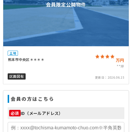
会員限定公開物件
土地
****
熊本市中央区＊＊＊＊
万円
**坪
区画図有
更新日：
2026.06.15
会員の方はこちら
ID（メールアドレス）
必須