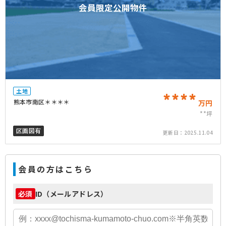
会員限定公開物件
土地
****
熊本市南区＊＊＊＊
万円
**坪
区画図有
更新日：
2025.11.04
会員の方はこちら
ID（メールアドレス）
必須