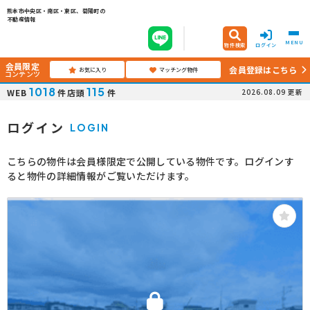
熊本市中央区・南区・東区、菊陽町の
不動産情報
MENU
物件検索
ログイン
会員限定
会員登録はこちら
お気に入り
マッチング物件
コンテンツ
1018
115
WEB
件
店頭
件
2026.08.09
更新
ログイン
LOGIN
こちらの物件は会員様限定で公開している物件です。ログインす
ると物件の詳細情報がご覧いただけます。