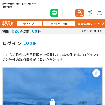
熊本市中央区・南区・東区、菊陽町の
不動産情報
MENU
物件検索
ログイン
会員限定
会員登録はこちら
お気に入り
マッチング物件
コンテンツ
1028
108
WEB
件
店頭
件
2026.08.08
更新
ログイン
LOGIN
こちらの物件は会員様限定で公開している物件です。ログインす
ると物件の詳細情報がご覧いただけます。