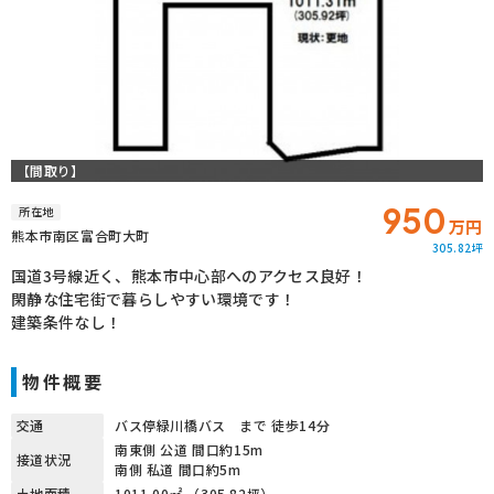
【間取り】
950
所在地
万円
熊本市南区富合町大町
305.82坪
国道3号線近く、熊本市中心部へのアクセス良好！
閑静な住宅街で暮らしやすい環境です！
建築条件なし！
物件概要
交通
バス停緑川橋バス まで 徒歩14分
南東側 公道 間口約15m
接道状況
南側 私道 間口約5m
土地面積
1011.00㎡ （305.82坪）