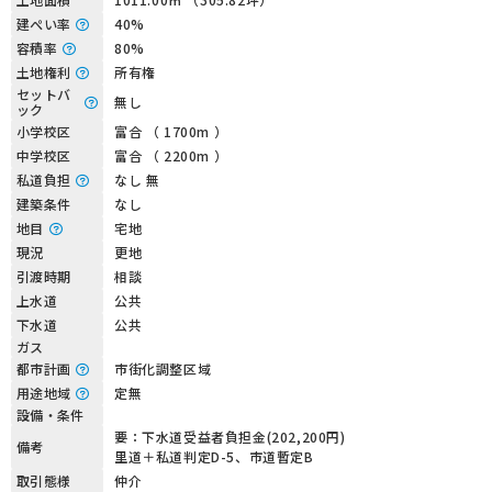
建ぺい率
40%
容積率
80%
土地権利
所有権
セットバ
無し
ック
小学校区
富合 （ 1700m ）
中学校区
富合 （ 2200m ）
私道負担
なし 無
建築条件
なし
地目
宅地
現況
更地
引渡時期
相談
上水道
公共
下水道
公共
ガス
都市計画
市街化調整区域
用途地域
定無
設備・条件
要：下水道受益者負担金(202,200円)
備考
里道＋私道判定D-5、市道暫定B
取引態様
仲介