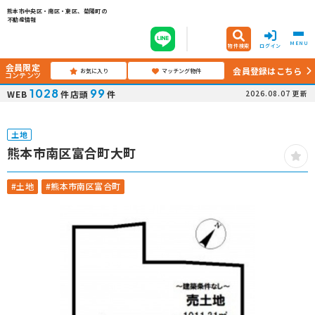
熊本市中央区・南区・東区、菊陽町の
不動産情報
MENU
物件検索
ログイン
会員限定
会員登録はこちら
お気に入り
マッチング物件
コンテンツ
1028
99
WEB
件
店頭
件
2026.08.07
更新
土地
熊本市南区富合町大町
#土地
#熊本市南区富合町