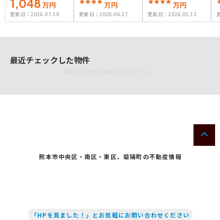
江9
1,048
****
****
万円
万円
万円
更新日：
2026.07.30
更新日：
2026.06.27
更新日：
2026.05.12
最近チェックした物件
閲覧した物件情報がありません。
熊本市中央区・南区・東区、菊陽町の不動産情報
「HPを見ました！」とお気軽にお問い合わせください