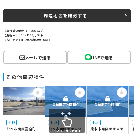
周辺地図を確認する
（弊社管理番号： 1006670）
【更新日】2025年11月06日
【次回更新日】2026年09月06日
メールで送る
LINEで送る
その他周辺物件
会員限定公開物件
会員限定公開物件
土地
土地
土地
熊本市南区富合町廻
熊本市南区＊＊＊＊
熊本市南区＊＊＊＊
スクロールできます