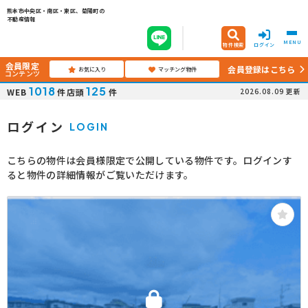
熊本市中央区・南区・東区、菊陽町の
不動産情報
MENU
物件検索
ログイン
会員限定
会員登録はこちら
お気に入り
マッチング物件
コンテンツ
1018
125
WEB
件
店頭
件
2026.08.09
更新
ログイン
LOGIN
こちらの物件は会員様限定で公開している物件です。ログインす
ると物件の詳細情報がご覧いただけます。