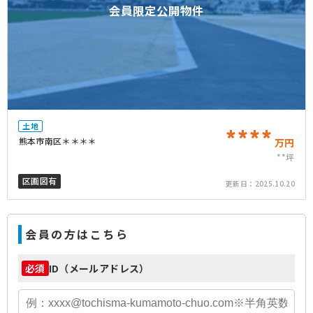
会員限定公開物件
土地
****
熊本市南区＊＊＊＊
万円
**坪
区画図有
更新日：
2025.10.20
会員の方はこちら
ID（メールアドレス）
必須