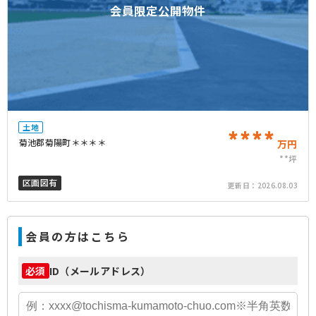
会員限定公開物件
土地
****
菊池郡菊陽町＊＊＊＊
万円
**坪
区画図有
更新日：
2026.08.03
会員の方はこちら
ID（メールアドレス）
必須