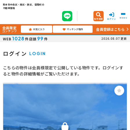
熊本市中央区・南区・東区、菊陽町の
不動産情報
MENU
物件検索
ログイン
会員限定
会員登録はこちら
お気に入り
マッチング物件
コンテンツ
1028
99
WEB
件
店頭
件
2026.08.07
更新
ログイン
LOGIN
こちらの物件は会員様限定で公開している物件です。ログインす
ると物件の詳細情報がご覧いただけます。