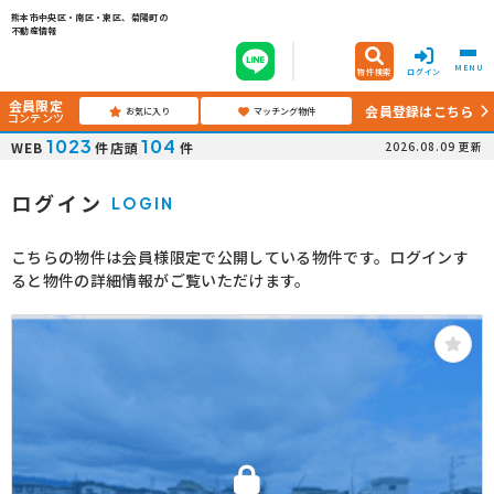
熊本市中央区・南区・東区、菊陽町の
不動産情報
MENU
物件検索
ログイン
会員限定
会員登録はこちら
お気に入り
マッチング物件
コンテンツ
1023
104
WEB
件
店頭
件
2026.08.09
更新
ログイン
LOGIN
こちらの物件は会員様限定で公開している物件です。ログインす
ると物件の詳細情報がご覧いただけます。