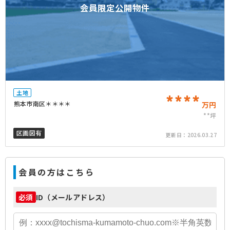
会員限定公開物件
土地
****
熊本市南区＊＊＊＊
万円
**坪
区画図有
更新日：
2026.03.27
会員の方はこちら
ID（メールアドレス）
必須