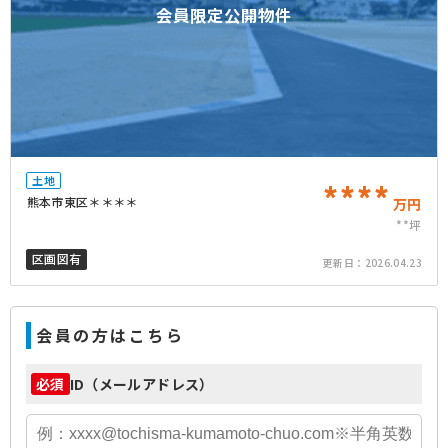
会員限定公開物件
土地
****
熊本市東区＊＊＊＊
万円
**坪
区画図有
更新日：
2026.04.23
会員の方はこちら
ID（メールアドレス）
必須