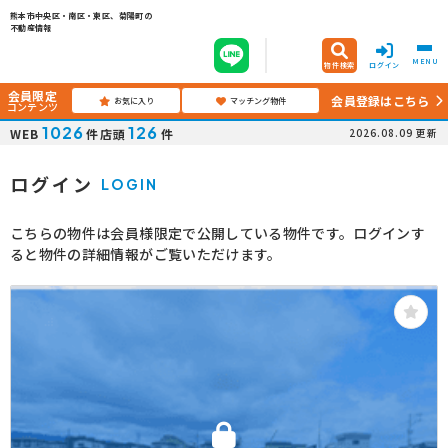
熊本市中央区・南区・東区、菊陽町の
不動産情報
MENU
物件検索
ログイン
会員限定
会員登録はこちら
お気に入り
マッチング物件
コンテンツ
1026
126
WEB
件
店頭
件
2026.08.09
更新
ログイン
LOGIN
こちらの物件は会員様限定で公開している物件です。ログインす
ると物件の詳細情報がご覧いただけます。