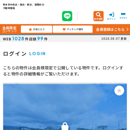
熊本市中央区・南区・東区、菊陽町の
不動産情報
MENU
物件検索
ログイン
会員限定
会員登録はこちら
お気に入り
マッチング物件
コンテンツ
1028
99
WEB
件
店頭
件
2026.08.07
更新
ログイン
LOGIN
こちらの物件は会員様限定で公開している物件です。ログインす
ると物件の詳細情報がご覧いただけます。