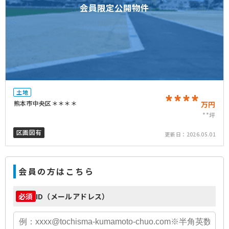
会員限定公開物件
土地
****
熊本市中央区＊＊＊＊
万円
**坪
区画図有
更新日：
2026.05.01
会員の方はこちら
ID（メールアドレス）
必須