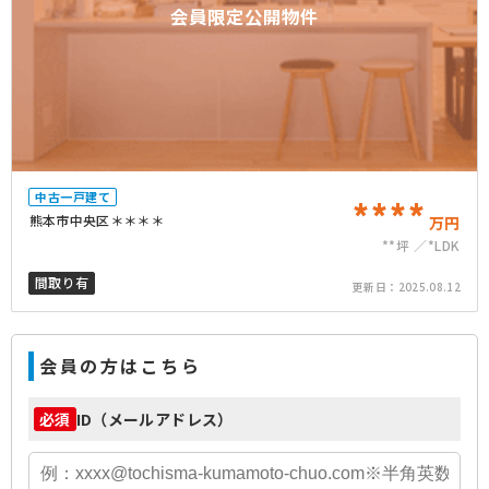
会員限定公開物件
中古一戸建て
****
熊本市中央区＊＊＊＊
万円
**坪
*LDK
間取り有
更新日：
2025.08.12
会員の方はこちら
ID（メールアドレス）
必須