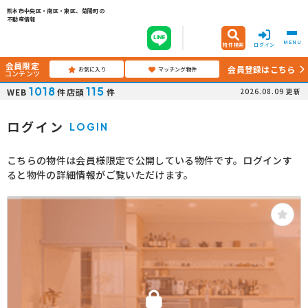
熊本市中央区・南区・東区、菊陽町の
不動産情報
MENU
物件検索
ログイン
会員限定
会員登録はこちら
お気に入り
マッチング物件
コンテンツ
1018
115
WEB
件
店頭
件
2026.08.09
更新
ログイン
LOGIN
こちらの物件は会員様限定で公開している物件です。ログインす
ると物件の詳細情報がご覧いただけます。