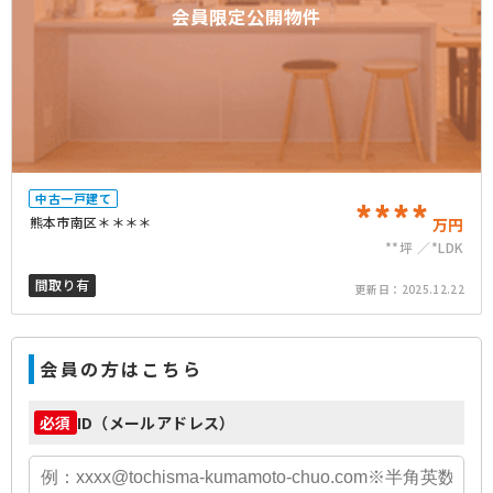
会員限定公開物件
中古一戸建て
****
熊本市南区＊＊＊＊
万円
**坪
*LDK
間取り有
更新日：
2025.12.22
会員の方はこちら
ID（メールアドレス）
必須