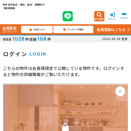
熊本市中央区・南区・東区、菊陽町の
不動産情報
MENU
物件検索
ログイン
会員限定
会員登録はこちら
お気に入り
マッチング物件
コンテンツ
1028
108
WEB
件
店頭
件
2026.08.08
更新
ログイン
LOGIN
こちらの物件は会員様限定で公開している物件です。ログインす
ると物件の詳細情報がご覧いただけます。