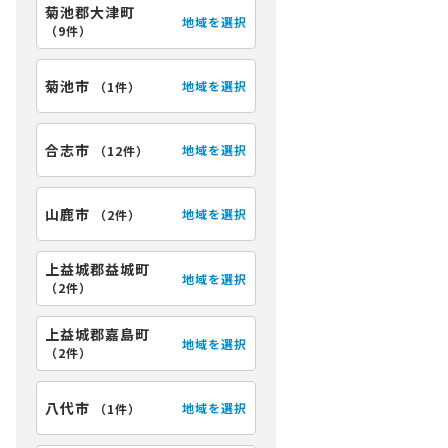
菊池郡大津町
地域を選択
（
9件
）
公開物件
菊池市
地域を選択
（
1件
）
て
中古一戸建て
合志市
地域を選択
（
12件
）
＊＊＊
熊本市東区花立2丁目
3,788
円
万円
山鹿市
地域を選択
（
2件
）
3.21
更新日：
2026.02.01
上益城郡益城町
地域を選択
（
2件
）
上益城郡嘉島町
地域を選択
（
2件
）
八代市
地域を選択
（
1件
）