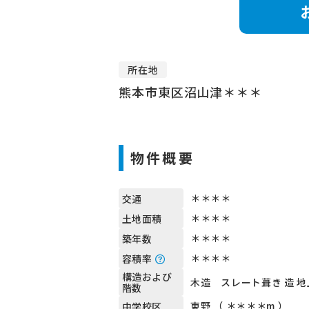
所在地
熊本市東区沼山津＊＊＊
物件概要
＊＊＊＊
交通
＊＊＊＊
土地面積
＊＊＊＊
築年数
＊＊＊＊
容積率
構造および
木造 スレート葺き 造 地
階数
東野 （ ＊＊＊＊m ）
中学校区