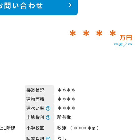
お問い合わせ
＊＊＊＊
万円
**坪
**
＊＊＊＊
接道状況
＊＊＊＊
建物面積
＊＊＊＊
建ぺい率
所有権
土地権利
上1階建
秋津 （ ＊＊＊＊m ）
小学校区
なし
私道負担