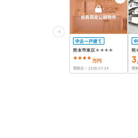
会員限定公開物件
中古一戸建て
熊本市東区＊＊＊＊
熊
****
3
万円
更新日：
2026.07.24
更