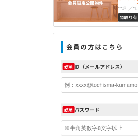
****
会員限定公開物件
**坪
*
間取り有
会員の方はこちら
ID（メールアドレス）
必須
パスワード
必須