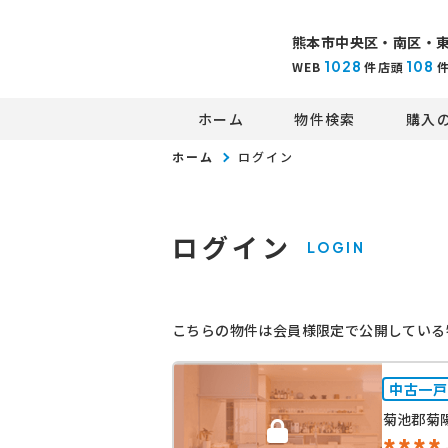
熊本市中央区・南区・
1028
108
WEB
件
店頭
ホーム
物件検索
購入
ホーム
ログイン
ログイン
LOGIN
こちらの物件は会員様限定で公開している
中古一戸
菊池郡菊