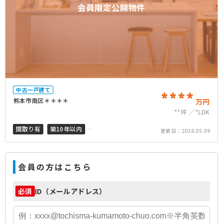
会員限定公開物件
中古一戸建て
****
熊本市南区＊＊＊＊
万円
**坪
*LDK
間取り有
築10年以内
更新日：
2026.05.09
駐車場2台以上
会員の方はこちら
ID（メールアドレス）
必須