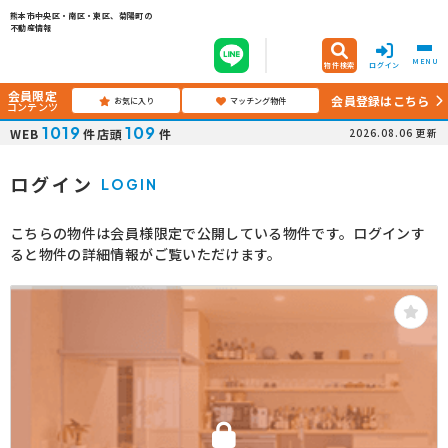
熊本市中央区・南区・東区、菊陽町の
不動産情報
MENU
物件検索
ログイン
会員限定
会員登録はこちら
お気に入り
マッチング物件
コンテンツ
1019
109
WEB
件
店頭
件
2026.08.06
更新
ログイン
LOGIN
こちらの物件は会員様限定で公開している物件です。ログインす
ると物件の詳細情報がご覧いただけます。