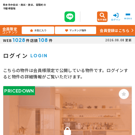
熊本市中央区・南区・東区、菊陽町の
不動産情報
MENU
物件検索
ログイン
会員限定
会員登録はこちら
お気に入り
マッチング物件
コンテンツ
1028
108
WEB
件
店頭
件
2026.08.08
更新
ログイン
LOGIN
こちらの物件は会員様限定で公開している物件です。ログインす
ると物件の詳細情報がご覧いただけます。
PRICEDOWN