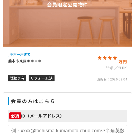
会員限定公開物件
中古一戸建て
****
熊本市東区＊＊＊＊
万円
**坪
*LDK
間取り有
リフォーム済
更新日：
2026.08.04
会員の方はこちら
ID（メールアドレス）
必須