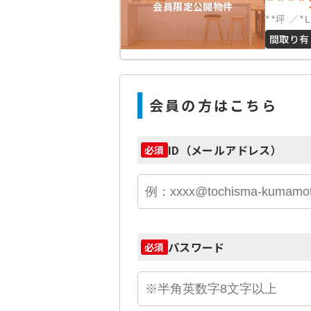
****
会員限定公開物件
**坪
*
間取り有
会員の方はこちら
ID（メールアドレス）
必須
パスワード
必須