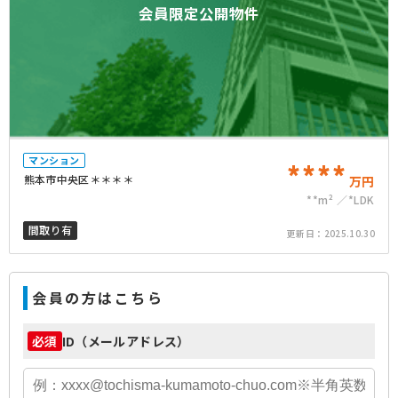
会員限定公開物件
マンション
****
熊本市中央区＊＊＊＊
万円
**m²
*LDK
間取り有
更新日：
2025.10.30
会員の方はこちら
ID（メールアドレス）
必須