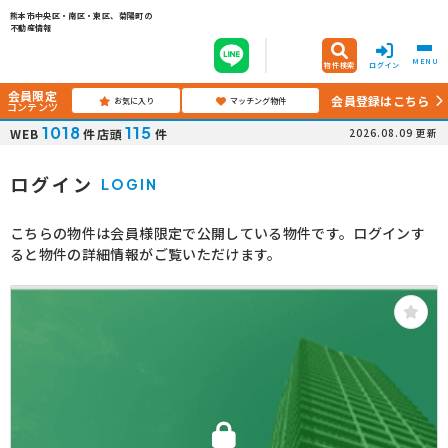
熊本市中央区・南区・東区、菊陽町の
不動産情報
MENU
物件検索
ログイン
会員限定
会員登録はこちら
お気に入り
マッチング物件
コンテンツ
1018
115
WEB
件
店頭
件
2026.08.09
更新
ログイン
LOGIN
こちらの物件は会員様限定で公開している物件です。ログインす
ると物件の詳細情報がご覧いただけます。