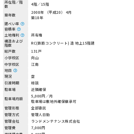
所在階／階
4階／15階
数
2008年 （平成20） 4月
築年数
築18年
建ぺい率
容積率
土地権利
所有権
構造および
RC(鉄筋コンクリート) 造 地上15階建
階数
総戸数
131戸
小学校区
向山
中学校区
江南
地目
現況
空
引渡時期
相談
駐車場
近隣確保
5,000円／月
駐車場月額
駐車場は敷地外確保継承可
管理形態
全部委託
管理方式
管理人日勤
管理会社
ランドメンテナンス株式会社
管理費
7,000円