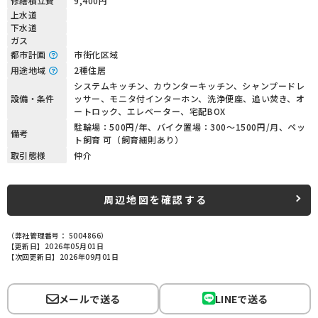
修繕積立費
9,400円
上水道
下水道
ガス
都市計画
市街化区域
用途地域
2種住居
システムキッチン、カウンターキッチン、シャンプードレ
設備・条件
ッサー、モニタ付インターホン、洗浄便座、追い焚き、オ
ートロック、エレベーター、宅配BOX
駐輪場：500円/年、バイク置場：300～1500円/月、ペッ
備考
ト飼育 可（飼育細則あり）
取引態様
仲介
周辺地図を確認する
（弊社管理番号： 5004866）
【更新日】2026年05月01日
【次回更新日】2026年09月01日
メールで送る
LINEで送る