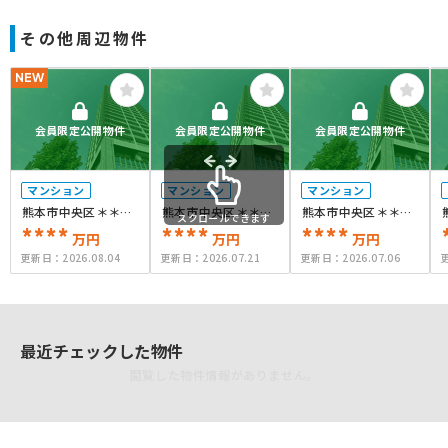
その他周辺物件
NEW
会員限定公開物件
会員限定公開物件
会員限定公開物件
マンション
マンション
マンション
熊本市中央区＊＊＊
熊本市中央区＊＊＊
熊本市中央区＊＊＊
スクロールできます
＊
****
＊
****
＊
****
万円
万円
万円
更新日：
2026.08.04
更新日：
2026.07.21
更新日：
2026.07.06
最近チェックした物件
閲覧した物件情報がありません。