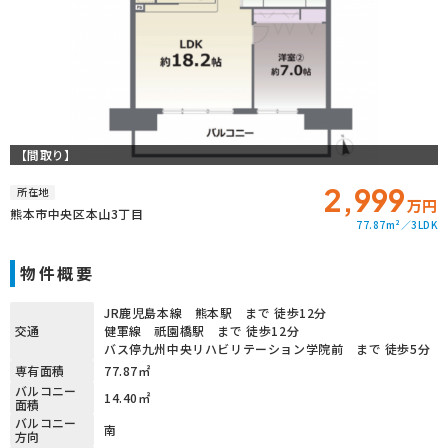
【間取り】
2,999
所在地
万円
熊本市中央区本山3丁目
77.87m²
3LDK
物件概要
JR鹿児島本線 熊本駅 まで 徒歩12分
交通
健軍線 祇園橋駅 まで 徒歩12分
バス停九州中央リハビリテーション学院前 まで 徒歩5分
専有面積
77.87㎡
バルコニー
14.40㎡
面積
バルコニー
南
方向