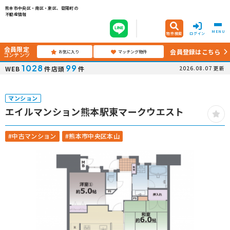
熊本市中央区・南区・東区、菊陽町の
不動産情報
MENU
物件検索
ログイン
会員限定
会員登録はこちら
お気に入り
マッチング物件
コンテンツ
1028
99
WEB
件
店頭
件
2026.08.07
更新
マンション
エイルマンション熊本駅東マークウエスト
#中古マンション
#熊本市中央区本山