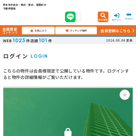
熊本市中央区・南区・東区、菊陽町の
不動産情報
MENU
物件検索
ログイン
会員限定
会員登録はこちら
お気に入り
マッチング物件
コンテンツ
1023
101
WEB
件
店頭
件
2026.08.06
更新
ログイン
LOGIN
こちらの物件は会員様限定で公開している物件です。ログインす
ると物件の詳細情報がご覧いただけます。