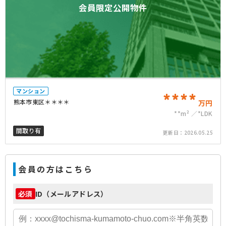
会員限定公開物件
マンション
****
熊本市東区＊＊＊＊
万円
**m²
*LDK
間取り有
更新日：
2026.05.25
会員の方はこちら
ID（メールアドレス）
必須