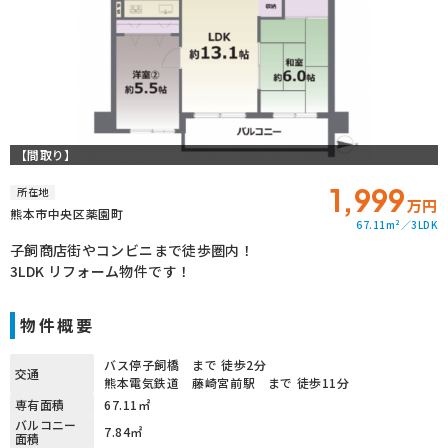
【間取り】
1,999
所在地
万円
熊本市中央区薬園町
67.11m²
3LDK
子飼商店街やコンビニまで徒歩圏内！
3LDK リフォーム物件です！
物件概要
バス停子飼橋 まで 徒歩2分
交通
熊本電気鉄道 藤崎宮前駅 まで 徒歩11分
専有面積
67.11㎡
バルコニー
7.84㎡
面積