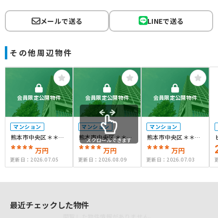
メールで送る
LINEで送る
その他周辺物件
会員限定公開物件
会員限定公開物件
会員限定公開物件
マンション
マンション
マンション
熊本市中央区＊＊＊
熊本市中央区＊＊＊
熊本市中央区＊＊＊
スクロールできます
＊
****
＊
****
＊
****
万円
万円
万円
更新日：
2026.07.05
更新日：
2026.08.09
更新日：
2026.07.03
最近チェックした物件
閲覧した物件情報がありません。