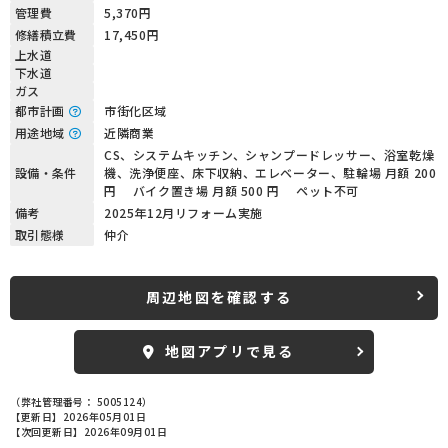
管理費
5,370円
修繕積立費
17,450円
上水道
下水道
ガス
都市計画
市街化区域
用途地域
近隣商業
CS、システムキッチン、シャンプードレッサー、浴室乾燥
設備・条件
機、洗浄便座、床下収納、エレベーター、駐輪場 月額 200
円 バイク置き場 月額 500 円 ペット不可
備考
2025年12月リフォーム実施
取引態様
仲介
周辺地図を確認する
地図アプリで見る
（弊社管理番号： 5005124）
【更新日】2026年05月01日
【次回更新日】2026年09月01日