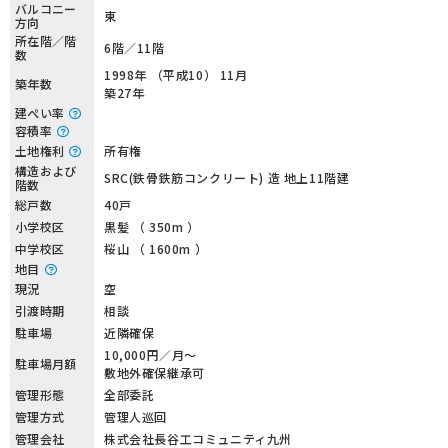
バルコニー
東
方向
所在階／階
6階／11階
数
1998年 （平成10） 11月
築年数
築27年
建ぺい率
容積率
土地権利
所有権
構造および
SRC(鉄骨鉄筋コンクリート) 造 地上11階建
階数
総戸数
40戸
小学校区
黒髪 （ 350m ）
中学校区
桜山 （ 1600m ）
地目
現況
空
引渡時期
相談
駐車場
近隣確保
10,000円／月〜
駐車場月額
敷地外確保継承可
管理形態
全部委託
管理方式
管理人巡回
管理会社
株式会社長谷工コミュニティ九州