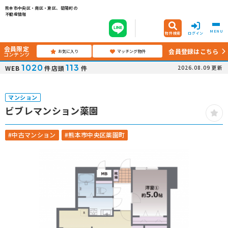
熊本市中央区・南区・東区、菊陽町の
不動産情報
MENU
物件検索
ログイン
会員限定
会員登録はこちら
お気に入り
マッチング物件
コンテンツ
1020
113
WEB
件
店頭
件
2026.08.09
更新
マンション
ビブレマンション薬園
#中古マンション
#熊本市中央区薬園町