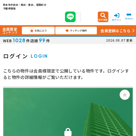
熊本市中央区・南区・東区、菊陽町の
不動産情報
MENU
物件検索
ログイン
会員限定
会員登録はこちら
お気に入り
マッチング物件
コンテンツ
1028
99
WEB
件
店頭
件
2026.08.07
更新
ログイン
LOGIN
こちらの物件は会員様限定で公開している物件です。ログインす
ると物件の詳細情報がご覧いただけます。