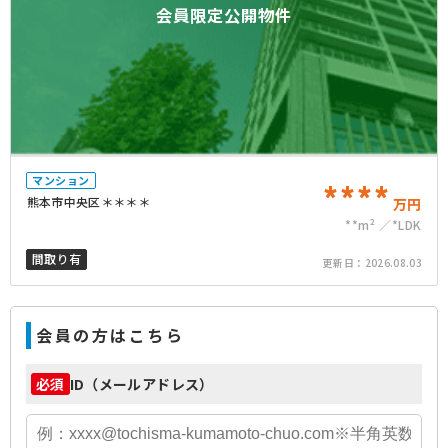
会員限定公開物件
マンション
****
熊本市中央区＊＊＊＊
万円
**m²
*LDK
間取り有
更新日：
2026.08.03
会員の方はこちら
ID（メールアドレス）
必須