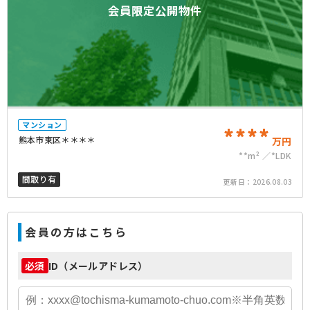
会員限定公開物件
マンション
****
熊本市東区＊＊＊＊
万円
**m²
*LDK
間取り有
更新日：
2026.08.03
会員の方はこちら
ID（メールアドレス）
必須