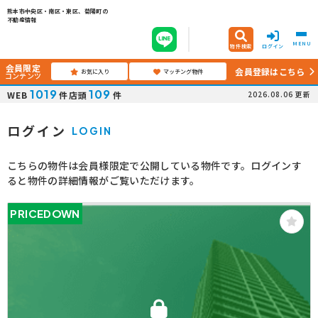
熊本市中央区・南区・東区、菊陽町の
不動産情報
MENU
物件検索
ログイン
会員限定
会員登録はこちら
お気に入り
マッチング物件
コンテンツ
1019
109
WEB
件
店頭
件
2026.08.06
更新
ログイン
LOGIN
こちらの物件は会員様限定で公開している物件です。ログインす
ると物件の詳細情報がご覧いただけます。
PRICEDOWN