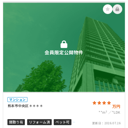
会員限定公開物件
マンション
****
熊本市中央区＊＊＊＊
万円
**m²
*LDK
間取り有
リフォーム済
ペット可
更新日：
2026.07.26
オートロック