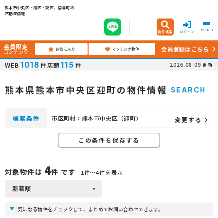
熊本市中央区・南区・東区、菊陽町の
不動産情報
MENU
物件検索
ログイン
会員限定
会員登録はこちら
お気に入り
マッチング物件
コンテンツ
1018
115
WEB
件
店頭
件
2026.08.09
更新
熊本県熊本市中央区迎町の物件情報
SEARCH
検索条件
市区町村：
熊本市中央区（迎町）
変更する
この条件を保存する
4
対象物件は
件 です
1件〜4件を表示
気になる物件をチェックして、まとめてお問い合わせできます。