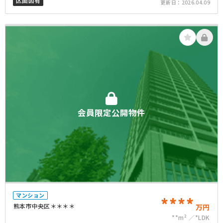
区画図有
更新日：
2026.04.09
会員限定公開物件
マンション
****
熊本市中央区＊＊＊＊
万円
**m²
*LDK