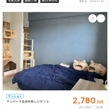
写真充実
間取り有
築10年以内
更新日：
2026.07.28
南道路
南面バルコニー
マンション
2,780
サンパーク合志中央レジデンス
万円
65.28m²
2LDK