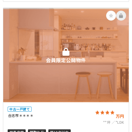
会員限定公開物件
中古一戸建て
****
合志市＊＊＊＊
万円
**坪
*LDK