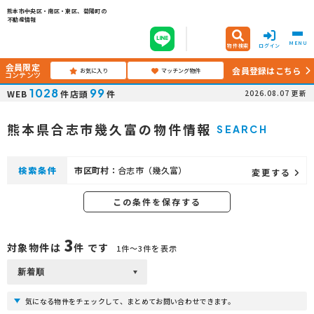
熊本市中央区・南区・東区、菊陽町の
不動産情報
MENU
物件検索
ログイン
会員限定
会員登録はこちら
お気に入り
マッチング物件
コンテンツ
1028
99
WEB
件
店頭
件
2026.08.07
更新
熊本県合志市幾久富の物件情報
SEARCH
検索条件
市区町村：
合志市（幾久富）
変更する
この条件を保存する
3
対象物件は
件 です
1件〜3件を表示
気になる物件をチェックして、まとめてお問い合わせできます。