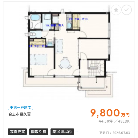
中古一戸建て
9,800
合志市幾久富
万円
44.50坪
4SLDK
写真充実
間取り有
築10年以内
更新日：
2026.07.03
南道路
南面バルコニー